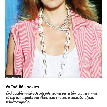
สาระสุขภาพ
เลือกแว่นกันแดดให้เหมาะกับหน้า
เว็บไซต์นี้ใช้ Cookies
ครูทูเดย์ ข่าวการศึกษา
-
28/03/2011
0
เว็บไซต์นี้ใช้คุกกี้เพื่อปรับปรุงประสบการณ์การใช้งาน วิเคราะห์การ
เข้าชม และแสดงโฆษณาที่เหมาะสม คุณสามารถยอมรับ ปฏิเสธ
หรือตั้งค่าคุกกี้ได้