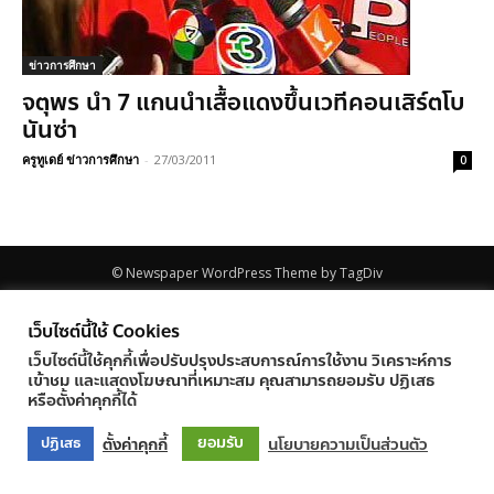
ข่าวการศึกษา
จตุพร นำ 7 แกนนำเสื้อแดงขึ้นเวทีคอนเสิร์ตโบ
นันซ่า
ครูทูเดย์ ข่าวการศึกษา
-
27/03/2011
0
© Newspaper WordPress Theme by TagDiv
เว็บไซต์นี้ใช้ Cookies
เว็บไซต์นี้ใช้คุกกี้เพื่อปรับปรุงประสบการณ์การใช้งาน วิเคราะห์การ
เข้าชม และแสดงโฆษณาที่เหมาะสม คุณสามารถยอมรับ ปฏิเสธ
หรือตั้งค่าคุกกี้ได้
ยอมรับ
ตั้งค่าคุกกี้
นโยบายความเป็นส่วนตัว
ปฏิเสธ