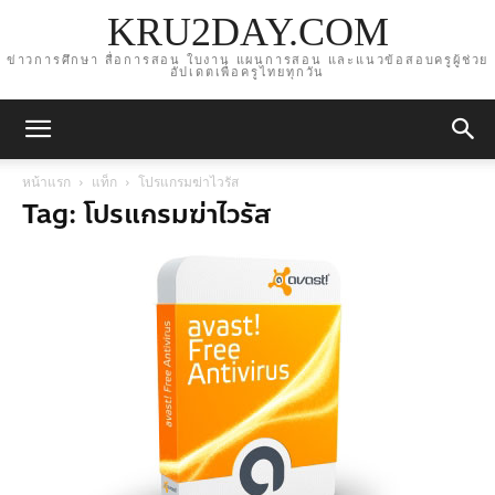
KRU2DAY.COM
ข่าวการศึกษา สื่อการสอน ใบงาน แผนการสอน และแนวข้อสอบครูผู้ช่วย
อัปเดตเพื่อครูไทยทุกวัน
หน้าแรก
แท็ก
โปรแกรมฆ่าไวรัส
Tag: โปรแกรมฆ่าไวรัส