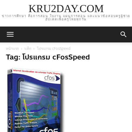
KRU2DAY.COM
ข่าวการศึกษา สื่อการสอน ใบงาน แผนการสอน และแนวข้อสอบครูผู้ช่วย
อัปเดตเพื่อครูไทยทุกวัน
หน้าแรก
แท็ก
โปรแกรม cFosSpeed
Tag: โปรแกรม cFosSpeed