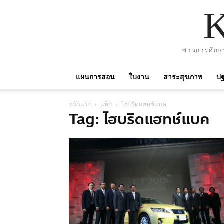
ข่าวการศึกษ
แผนการสอน
ใบงาน
สาระสุขภาพ
ปฐ
หน้าแรก
แท็ก
ไฮบริดแฮทช์แบค
Tag: ไฮบริดแฮทช์แบค