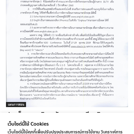
แผนการสอน
ประเด็น การบริหารจัดการเวลาเรียนวิชาภาษา
อังกฤษ ชั้น ป 1-3
เว็บไซต์นี้ใช้ Cookies
ครูทูเดย์ ข่าวการศึกษา
-
10/11/2016
0
เว็บไซต์นี้ใช้คุกกี้เพื่อปรับปรุงประสบการณ์การใช้งาน วิเคราะห์การ