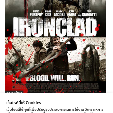
ข่าวการศึกษา
Ironclad
เว็บไซต์นี้ใช้ Cookies
ครูทูเดย์ ข่าวการศึกษา
-
28/03/2011
0
เว็บไซต์นี้ใช้คุกกี้เพื่อปรับปรุงประสบการณ์การใช้งาน วิเคราะห์การ