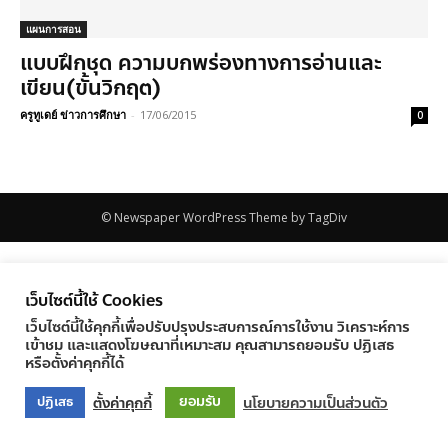
แผนการสอน
แบบฝึกชุด ความบกพร่องทางการอ่านและ
เขียน(ขั้นวิกฤต)
ครูทูเดย์ ข่าวการศึกษา
-
17/06/2015
0
© Newspaper WordPress Theme by TagDiv
เว็บไซต์นี้ใช้ Cookies
เว็บไซต์นี้ใช้คุกกี้เพื่อปรับปรุงประสบการณ์การใช้งาน วิเคราะห์การ
เข้าชม และแสดงโฆษณาที่เหมาะสม คุณสามารถยอมรับ ปฏิเสธ
หรือตั้งค่าคุกกี้ได้
ยอมรับ
ตั้งค่าคุกกี้
นโยบายความเป็นส่วนตัว
ปฏิเสธ