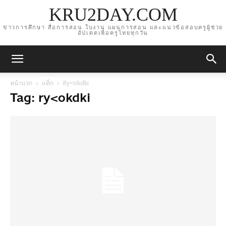
KRU2DAY.COM
ข่าวการศึกษา สื่อการสอน ใบงาน แผนการสอน และแนวข้อสอบครูผู้ช่วย
อัปเดตเพื่อครูไทยทุกวัน
หน้าแรก
แท็ก
Ry<okdki
Tag: ry<okdki