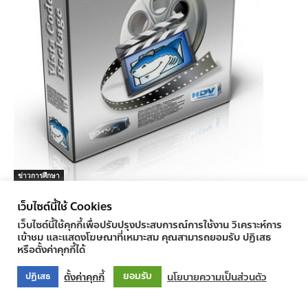
ข่าวการศึกษา
Vista Codec Package 5.9.2 Final
เว็บไซต์นี้ใช้ Cookies
ครูทูเดย์ ข่าวการศึกษา
-
30/03/2011
1
เว็บไซต์นี้ใช้คุกกี้เพื่อปรับปรุงประสบการณ์การใช้งาน วิเคราะห์การ
เข้าชม และแสดงโฆษณาที่เหมาะสม คุณสามารถยอมรับ ปฏิเสธ
หรือตั้งค่าคุกกี้ได้
ยอมรับ
ตั้งค่าคุกกี้
นโยบายความเป็นส่วนตัว
ปฏิเสธ
© Newspaper WordPress Theme by TagDiv