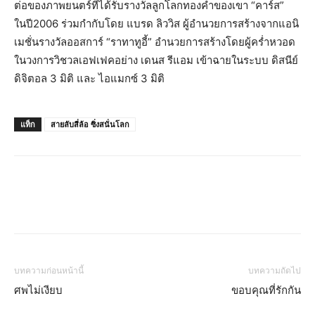
ต่อของภาพยนตร์ที่ได้รับรางวัลลูกโลกทองคำของเขา “คาร์ส”
ในปี2006 ร่วมกำกับโดย แบรด ลิววิส ผู้อำนวยการสร้างจากแอนิ
เมชั่นรางวัลออสการ์ “ราทาทูอี้” อำนวยการสร้างโดยผู้คร่ำหวอด
ในวงการวิชวลเอฟเฟคอย่าง เดนส รีแอม เข้าฉายในระบบ ดิสนีย์
ดิจิตอล 3 มิติ และ ไอแมกซ์ 3 มิติ
แท็ก
สายลับสี่ล้อ ซิ่งสนั่นโลก
บทความก่อนหน้านี้
บทความถัดไป
ศพไม่เงียบ
ขอบคุณที่รักกัน