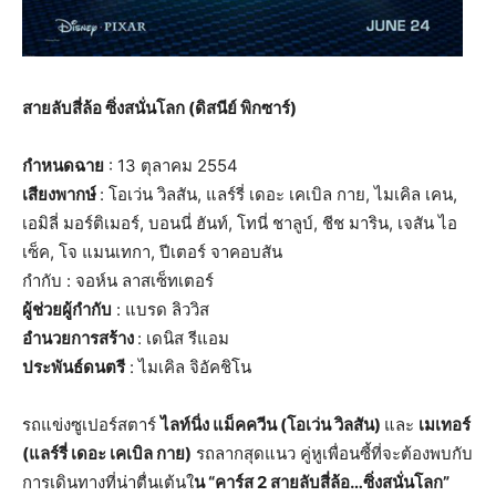
สายลับสี่ล้อ ซิ่งสนั่นโลก (ดิสนีย์ พิกซาร์)
กำหนดฉาย
: 13 ตุลาคม 2554
เสียงพากษ์
: โอเว่น วิลสัน, แลร์รี่ เดอะ เคเบิล กาย, ไมเคิล เคน,
เอมิลี่ มอร์ติเมอร์, บอนนี่ ฮันท์, โทนี่ ชาลูบ์, ชีช มาริน, เจสัน ไอ
เซ็ค, โจ แมนเทกา, ปีเตอร์ จาคอบสัน
กำกับ : จอห์น ลาสเซ็ทเตอร์
ผู้ช่วยผู้กำกับ
: แบรด ลิววิส
อำนวยการสร้าง
: เดนิส รีแอม
ประพันธ์ดนตรี
: ไมเคิล จิอัคชิโน
รถแข่งซูเปอร์สตาร์
ไลท์นิ่ง แม็คควีน (โอเว่น วิลสัน)
และ
เมเทอร์
(แลร์รี่ เดอะ เคเบิล กาย)
รถลากสุดแนว คู่หูเพื่อนซี้ที่จะต้องพบกับ
การเดินทางที่น่าตื่นเต้นใ
น “คาร์ส 2 สายลับสี่ล้อ…ซิ่งสนั่นโลก”