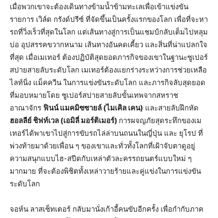
เมื่อพวกเขาจะต้องเดินทางข้ามน้ำข้ามทะเลเพื่อเข้าแข่งขัน
รายการ เวิล์ด กรังด์ปรีซ์ ที่จัดขึ้นเป็นครั้งแรกของโลก เพื่อที่จะหา
รถที่วิ่งเร็วที่สุดในโลก แต่เส้นทางสู่การเป็นแชมป์กลับเต็มไปหลุม
บ่อ อุปสรรคขวากหนาม เส้นทางอันคดเคี้ยว และสิ่นที่น่าแปลกใจ
ที่สุด เมื่อเมเทอร์ ต้องปฏิบัติสุดยอดภารกิจของเขาในฐานะซูเปอร์
สปายสายลับระดับโลก เมเทอร์ต้องแยกร่างระหว่างการช่วยเหลือ
ไลท์นิ่ง แม็คควีน ในการแข่งขันระดับโลก และภารกิจลับสุดยอด
ที่มอบหมายโดย ซูเปอร์สปายสายลับขั้นเทพจากสหราช
อาณาจักร
ฟินน์ แมคมิซซายล์ (ไมเคิล เคน)
และสายลับฝึกหัด
ฮอลลีย์ ชิฟท์เวล (เอมิลี่ มอร์ติเมอร์)
การผจญภัยสุดระทึกของเม
เทอร์ได้พาเขาไปสู่การขับรถไล่ล่าบนถนนในญี่ปุ่น และ ยุโรป ที่
พ่วงท้ายมาด้วยเพื่อน ๆ ของเขาและทั่วทั้งโลกที่เฝ้าจับตาดูอยู่
ความสนุกแบบไฮ-สปีดกับเหล่าตัวละครรถยนตร์แบบใหม่ ๆ
มากมาย ที่จะต้องพิชิตทั้งเหล่าวายร้ายและคู่แข่งในการแข่งขัน
ระดับโลก
จอห์น ลาสเซ็ทเตอร์ กลับมานั่งเก้าอี้คนขับอีกครั้ง เพื่อกำกับภาค