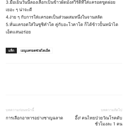
3.มื้อเย็นวันนี้ลองเลือกเป็นข้าวผัดมังสวิรัติที่ใส่แครอตขูดฝอย
เยอะ ๆ น่าจะดี
4.ง่าย ๆ กับการใส่แครอตเป็นส่วนผสมหนึ่งในจานสลัด
5.หั่นแครอตใส่ในซูชิคำโต คู่กับอะโวคาโด ก็ได้ข้าวปั้นหน้าได
เอ็ตแสนอร่อย
แท็ก
เมนูแครอตช่วยไดเอ็ต
บทความก่อนหน้านี้
บทความถัดไป
การเลือกอาหารอย่างชาญฉลาด
อึ้ง! คนไทยป่วยวัณโรคดับ
ชั่วโมงละ 1 คน