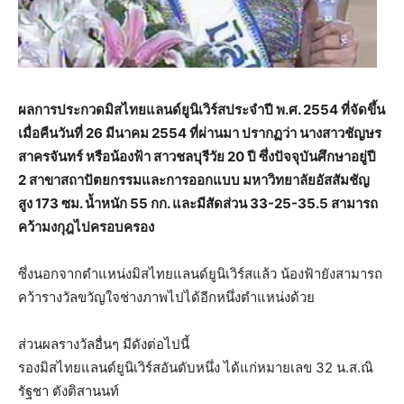
ผลการประกวดมิสไทยแลนด์ยูนิเวิร์สประจำปี พ.ศ. 2554 ที่จัดขึ้น
เมื่อคืนวันที่ 26 มีนาคม 2554 ที่ผ่านมา ปรากฏว่า นางสาวชัญษร
สาครจันทร์ หรือน้องฟ้า สาวชลบุรีวัย 20 ปี ซึ่งปัจจุบันศึกษาอยู่ปี
2 สาขาสถาปัตยกรรมและการออกแบบ มหาวิทยาลัยอัสสัมชัญ
สูง 173 ซม. น้ำหนัก 55 กก. และมีสัดส่วน 33-25-35.5 สามารถ
คว้ามงกุฎไปครอบครอง
ซึ่งนอกจากตำแหน่งมิสไทยแลนด์ยูนิเวิร์สแล้ว น้องฟ้ายังสามารถ
คว้ารางวัลขวัญใจช่างภาพไปได้อีกหนึ่งตำแหน่งด้วย
ส่วนผลรางวัลอื่นๆ มีดังต่อไปนี้
รองมิสไทยแลนด์ยูนิเวิร์สอันดับหนึ่ง ได้แก่หมายเลข 32 น.ส.ณิ
รัฐชา ตังติสานนท์