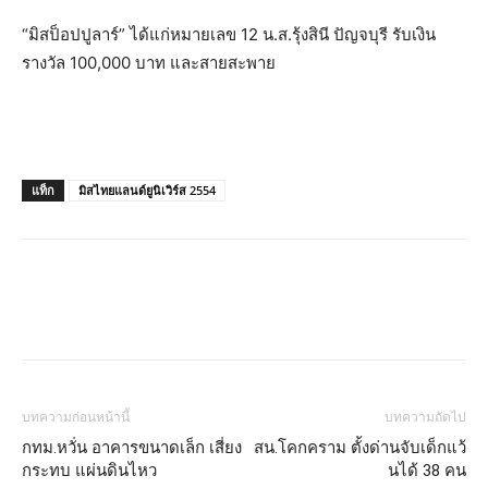
“มิสป็อปปูลาร์” ได้แก่หมายเลข 12 น.ส.รุ้งสินี ปัญจบุรี รับเงิน
รางวัล 100,000 บาท และสายสะพาย
แท็ก
มิสไทยแลนด์ยูนิเวิร์ส 2554
บทความก่อนหน้านี้
บทความถัดไป
กทม.หวั่น อาคารขนาดเล็ก เสี่ยง
สน.โคกคราม ตั้งด่านจับเด็กแว้
กระทบ แผ่นดินไหว
นได้ 38 คน