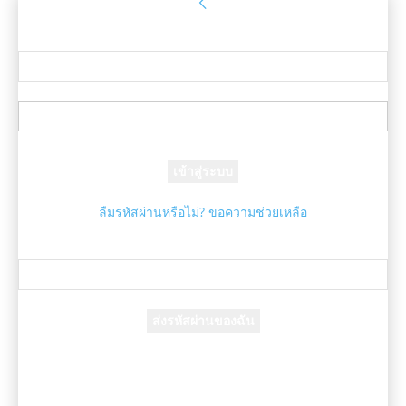
ลงชื่อเข้าใช้
ยินดีต้อนรับ! เข้าสู่ระบบบัญชีของคุณ
ชื่อผู้ใช้ของคุณ
รหัสผ่านของคุณ
ลืมรหัสผ่านหรือไม่? ขอความช่วยเหลือ
กู้คืนรหัสผ่าน
กู้คืนรหัสผ่านของคุณ
อีเมล์ของคุณ
รหัสผ่านจะถูกอีเมล์ถึงคุณ