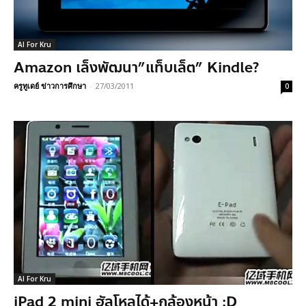
AI For Kru
Amazon เล็งพัฒนา”แท็บเล็ต” Kindle?
ครูทูเดย์ ข่าวการศึกษา
-
27/03/2011
0
AI For Kru
iPad 2 mini ฮัลโหลได้+กล้องหน้า :D