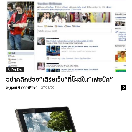
AI For Kru
อย่าคลิกช่อง”เสิร์ชเว็บ”ที่โผล่ใน”เฟซบุ๊ค”
ครูทูเดย์ ข่าวการศึกษา
-
27/03/2011
0