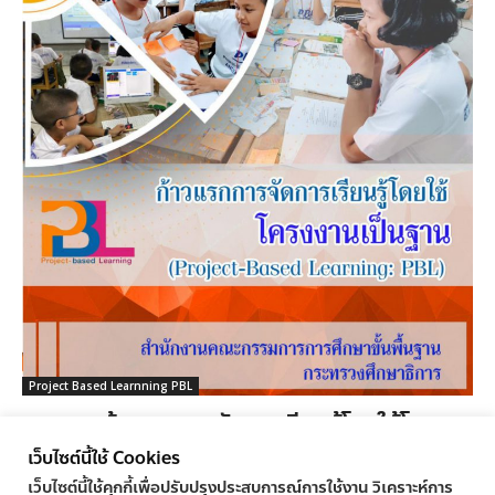
Project Based Learnning PBL
เอกสาร ก้าวแรกการจัดการเรียนรู้โดยใช้โครง
งานเป็นฐาน Project Based Learnning PBL
เว็บไซต์นี้ใช้ Cookies
ครูทูเดย์ ข่าวการศึกษา
-
18/11/2021
0
เว็บไซต์นี้ใช้คุกกี้เพื่อปรับปรุงประสบการณ์การใช้งาน วิเคราะห์การ