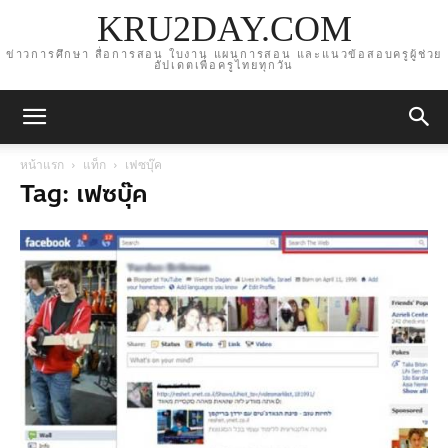
KRU2DAY.COM
ข่าวการศึกษา สื่อการสอน ใบงาน แผนการสอน และแนวข้อสอบครูผู้ช่วย
อัปเดตเพื่อครูไทยทุกวัน
หน้าแรก
แท็ก
เฟซบุ๊ค
Tag: เฟซบุ๊ค