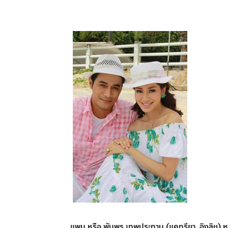
แพน หรือ พันพร เทพประทาน (แคทรียา อิงลิช) หญ