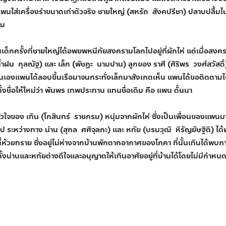
ปแพนใส่เครื่องรำขนาดเท่าตัวจริง ชายใหญ่ (สหรัถ สังคปรีชา) ปลาบปล
อม
ป็นเด็กครั้งที่ชายใหญ่ได้อพยพหนีภัยสงครามโลกไปอยู่ที่ผักไห่ แต่เมื่อสงค
้ำฝน กุลณัฐ) และ เล็ก (พัชฏะ นามปาน) ลูกของ ราศี (ศิริพร วงศ์สวัสดิ
นั้นเองแพนได้ลอบขึ้นเรือมาจนกระทั่งเล็กมาสังเกตเห็น แพนได้ขอติดตาม
งชื่อให้ใหม่ว่า พันพร เทพประทาน แทนชื่อเดิม คือ แพน ดั้นนา
ของ เทิน (โกสินทร์ ราชกรม) หนุ่มจากผักไห่ ซึ่งเป็นเพื่อนของแพนมาต
ป ระหว่างทาง น่าน (สุกล ศศิจุลกะ) และ หทัย (บรมวุฒิ หิรัญยัษฐิติ) ได้
้วยทราย ซึ่งอยู่ไม่ห่างจากบ้านพักตากอากาศของโภคา ที่นั้นเทินได้พบภาพ
ั้งน่านและหทัยต่างดีใจและอนุญาตให้เทินอาศัยอยู่ที่บ้านได้โดยไม่มีกำหน