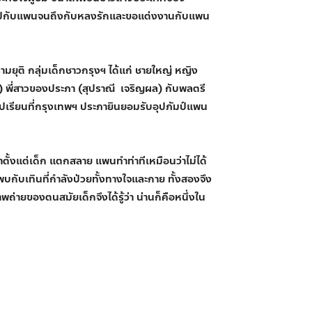
ื้มไปกับแพนจนถึงกับหลงรักและขอแต่งงานกับแพน
รามยุติ กลุ่มเด็กชาวกรุงฯ ได้แก่ ชายใหญ่ หญิง
์) พี่สาวของประภา (สุปราณี เจริญผล) กับพลตรี
ไปเรียนที่กรุงเทพฯ ประภายินยอมรับอุปภัมป์แพน
ั้งแต่เด็ก แตกสลาย แพนทำท่าทีเหมือนว่าไม่ได้
พบกับเทินที่กำลังป่วยทั้งทางใจและกาย ทั้งสองจึง
ถ่ายของตนสมัยเด็กจึงได้รู้ว่า น่านก็คือหนึ่งใน
ด