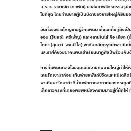
ม.ร.ว. ราชาณัต เทวพันธุ์ ขอสั่งภาพจิตรกรรมรู
ในที่สุด โดยท่านชายผู้เป็นบิดาของชายใหญ่ก็ยินย
อันที่จริงชายใหญ่เคยรู้จักแพนมาตั้งแต่ทั้งคู่ยังเ
ออน (รินลณี ศรีเพ็ญ) และหลานในไส้ คือ เอียด (น
โภคา (สุเชาว์ พงษ์วิไล) พากันกลับกรุงเทพฯ วัน
และราศีก็ช่วยฝากแพนเข้าเรียนนาฏศิลป์พร้อมกับตั้
การที่แพนตกลงใจยอมแต่งงานกับชายใหญ่ทำให้หัวใจ
เคยรักเขามาก่อน เทินพ่ายแพ้แก่ชีวิตและหนีเตลิดไ
พาเทินมารักษาตัวที่บ้านพักตากอากาศของตระกูลที่ห
เด็กชาวกรุงที่เคยอพยพหนีสงครามมาอยู่ที่ผักไห่ ท