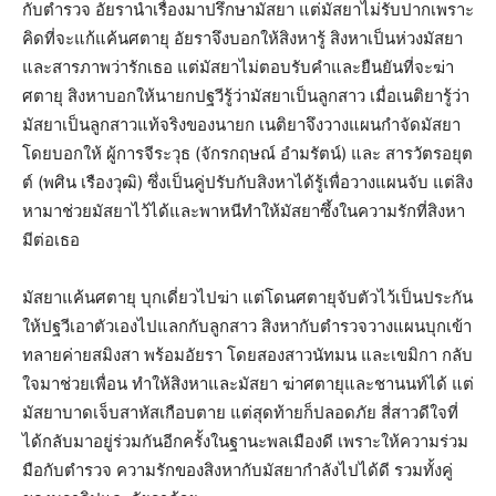
กับตำรวจ อัยรานำเรื่องมาปรึกษามัสยา แต่มัสยาไม่รับปากเพราะ
คิดที่จะแก้แค้นศตายุ อัยราจึงบอกให้สิงหารู้ สิงหาเป็นห่วงมัสยา
และสารภาพว่ารักเธอ แต่มัสยาไม่ตอบรับคำและยืนยันที่จะฆ่า
ศตายุ สิงหาบอกให้นายกปฐวีรู้ว่ามัสยาเป็นลูกสาว เมื่อเนติยารู้ว่า
มัสยาเป็นลูกสาวแท้จริงของนายก เนติยาจึงวางแผนกำจัดมัสยา
โดยบอกให้ ผู้การจีระวุธ (จักรกฤษณ์ อำมรัตน์) และ สารวัตรอยุต
ต์ (พศิน เรืองวุฒิ) ซึ่งเป็นคู่ปรับกับสิงหาได้รู้เพื่อวางแผนจับ แต่สิง
หามาช่วยมัสยาไว้ได้และพาหนีทำให้มัสยาซึ้งในความรักที่สิงหา
มีต่อเธอ
มัสยาแค้นศตายุ บุกเดี่ยวไปฆ่า แต่โดนศตายุจับตัวไว้เป็นประกัน
ให้ปฐวีเอาตัวเองไปแลกกับลูกสาว สิงหากับตำรวจวางแผนบุกเข้า
ทลายค่ายสมิงสา พร้อมอัยรา โดยสองสาวนัทมน และเขมิกา กลับ
ใจมาช่วยเพื่อน ทำให้สิงหาและมัสยา ฆ่าศตายุและชานนท์ได้ แต่
มัสยาบาดเจ็บสาหัสเกือบตาย แต่สุดท้ายก็ปลอดภัย สี่สาวดีใจที่
ได้กลับมาอยู่ร่วมกันอีกครั้งในฐานะพลเมืองดี เพราะให้ความร่วม
มือกับตำรวจ ความรักของสิงหากับมัสยากำลังไปได้ดี รวมทั้งคู่