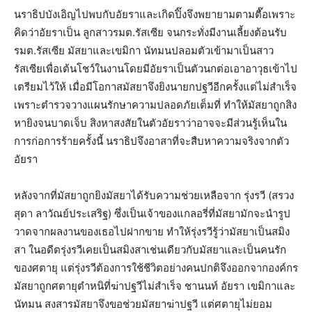
นราธิปบังเอิญไปพบกับอัยราและเกิดปิ๊งจึงพยายามตามตื๊อเพราะ
คิดว่าอัยราเป็น ลูกสาวรมต.รัสเซีย จนกระทั่งมีงานเลี้ยงต้อนรับ
รมต.รัสเซีย มัสยาและเขมิกา นัทมนปลอมตัวเข้ามาเป็นสาว
รัสเซียเพื่อเต้นโชว์ในงานโดยมีอัยราเป็นตัวนกต่อเอาอาวุธเข้าไป
เตรียมไว้ให้ เมื่อมีโอกาสมัสยาจึงยิงนายกปฐวีอีกครั้งแต่ไม่สำเร็จ
เพราะตำรวจวางแผนรักษาความปลอดภัยเต็มที่ ทำให้มัสยาถูกสิง
หายิงจนบาดเจ็บ สิงหาสงสัยในตัวอัยราว่าอาจจะมีส่วนรู้เห็นใน
การก่อการร้ายครั้งนี้ นราธิปจึงอาสาที่จะสืบหาความจริงจากตัว
อัยรา
หลังจากที่มัสยาถูกยิงมัสยาได้รับความช่วยเหลือจาก รุ่งรวี (สรวง
สุดา ลาวัณย์ประเสริฐ) ซึ่งเป็นเจ้าของแกลอรี่ที่มัสยามักจะนำรูป
วาดจากผลงานของเธอไปฝากขาย ทำให้รุ่งรวีรู้ว่ามัสยาเป็นสมิง
สา ในอดีตรุ่งรวีเคยเป็นสมิงสาเช่นเดียวกับมัสยาและเป็นคนรัก
ของศตายุ แต่รุ่งรวีต้องการใช้ชีวิตอย่างคนปกติจึงออกจากองค์กร
มัสยาถูกศตายุตำหนิที่ฆ่าปฐวีไม่สำเร็จ ชานนท์ อัยรา เขมิกาและ
นัทมน สงสารมัสยาจึงขอช่วยมัสยาฆ่าปฐวี แต่ศตายุไม่ยอม