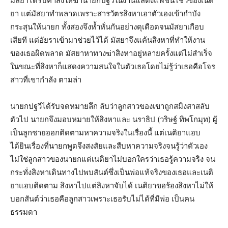
มัสยาได้รับคำสั่งให้ฆ่านายกปฐวีในงานแสดงแฟชั่นโชว์ของเนติ
ยา แต่มัสยาทำพลาดเพราะสารวัตรสิงหาเอาตัวเองเข้ากำบัง
กระสุนให้นายก ทั้งสองจึงห้ำหั่นกันอย่างดุเดือดจนมัสยาเกือบ
เสียที แต่อัยราเข้ามาช่วยไว้ได้ มัสยาจึงแค้นสิงหาที่ทำให้งาน
ของเธอผิดพลาด มัสยาหาทางฆ่าสิงหาอยู่หลายครั้งแต่ไม่สำเร็จ
ในขณะที่สิงหาก็แสดงความสนใจในตัวเธอโดยไม่รู้ว่าเธอคือโจร
สาวที่เขากำลัง ตามล่า
นายกปฐวีได้รับจดหมายลึก ลับว่าลูกสาวของเขาถูกสมิงสาสลับ
ตัวไป นายกจึงมอบหมายให้สิงหาและ นราธิป (วริษฐ์ ทิพโกมุท) ผู้
เป็นลูกชายออกติดตามหาความจริงในเรื่องนี้ แต่เนติยาแอบ
ได้ยินเรื่องที่นายกพูดจึงสงสัยและสืบหาความจริงจนรู้ว่าตัวเอง
ไม่ใช่ลูกสาวของนายกแต่เนติยาไม่บอกใครว่าเธอรู้ความจริง จน
กระทั่งสิงหาเดินทางไปพบสันต์ซึ่งเป็นพ่อแท้จริงของเธอและเนติ
ยาแอบติดตาม สิงหาไปแต่สิงหาจับได้ เนติยาขอร้องสิงหาไม่ให้
บอกสันต์ว่าเธอคือลูกสาวเพราะเธอรับไม่ได้ที่มีพ่อ เป็นคน
ธรรมดา