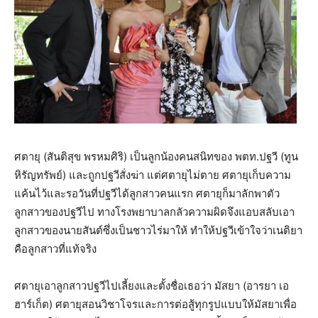
ศตายุ (สันติสุข พรหมศิริ) เป็นลูกน้องคนสนิทของ พตท.ปฐวี (ทูน
หิรัญทรัพย์) และถูกปฐวีสั่งฆ่า แต่ศตายุไม่ตาย ศตายุเก็บความ
แค้นไว้และรอวันที่ปฐวีได้ลูกสาวคนแรก ศตายุก็มาลักพาตัว
ลูกสาวของปฐวีไป ทางโรงพยาบาลกลัวความผิดจึงแอบสลับเอา
ลูกสาวของนายสันต์ซึ่งเป็นชาวไร่มาให้ ทำให้ปฐวีเข้าใจว่าเนติยา
คือลูกสาวที่แท้จริง
ศตายุเอาลูกสาวปฐวีไปเลี้ยงและตั้งชื่อเธอว่า มัสยา (อารยา เอ
ฮาร์เก็ต) ศตายุสอนวิชาโจรและการต่อสู้ทุกรูปแบบให้มัสยาเพื่อ