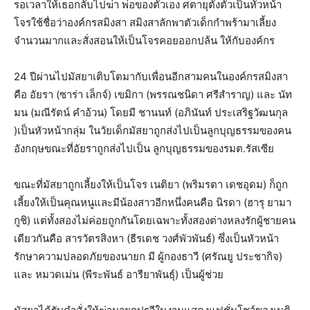
รอเวลาให้เธอกลับไปฆ่า พ่อของตัวเอง ศตายุตั้งตัวเป็นหัวหน้า
โจรใช้ชื่อว่าองค์กรสมิงสา สมิงสาลักพาตัวเด็กกำพร้ามาเลี้ยง
จำนวนมากและสั่งสอนให้เป็นโจรคอยออกปล้น ให้กับองค์กร
24 ปีผ่านไปมัสยาเติบโตมากับเพื่อนอีกสามคนในองค์กรสมิงสา
คือ อัยรา (ซาร่า เล็กจ์) เขมิกา (พรรณชนิดา ศรีสำราญ) และ นัท
มน (มณีรัตน์ คำอ้วน) โดยมี ชานนท์ (อภินันท์ ประเสริฐวัฒนกุล
)เป็นหัวหน้ากลุ่ม ในวัยเด็กมัสยาถูกส่งไปเป็นลูกบุญธรรมของคน
อังกฤษขณะที่อัยราถูกส่งไปเป็น ลูกบุญธรรมของรมต.รัสเซีย
ขณะที่มัสยาถูกเลี้ยงให้เป็นโจร เนติยา (พริมรตา เดชอุดม) ก็ถูก
เลี้ยงให้เป็นคุณหนูและมีน้องสาวอีกหนึ่งคนคือ นิรดา (ฮารุ ยามา
กูชิ) แต่ทั้งสองไม่ค่อยถูกกันโดยเฉพาะทั้งสองต่างหลงรักผู้ชายคน
เดียวกันคือ สารวัตรสิงหา (ธีรเดช วงศ์พัวพันธ์) ซึ่งเป็นหัวหน้า
รักษาความปลอดภัยของนายก มี ผู้กองธาวี (ศรัณยู ประชากิจ)
และ หมวดเม่น (พีระพันธ์ อารียาพันธุ์) เป็นผู้ช่วย