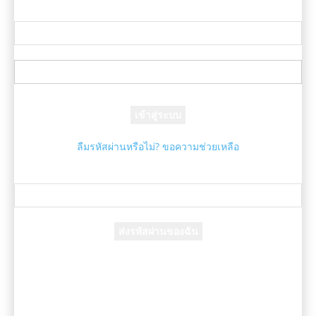
ยินดีต้อนรับ! เข้าสู่ระบบบัญชีของคุณ
ชื่อผู้ใช้ของคุณ
รหัสผ่านของคุณ
ลืมรหัสผ่านหรือไม่? ขอความช่วยเหลือ
กู้คืนรหัสผ่าน
กู้คืนรหัสผ่านของคุณ
อีเมล์ของคุณ
รหัสผ่านจะถูกอีเมล์ถึงคุณ