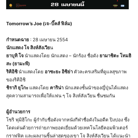
Tomorrow’s Joe (เจ-บิ๊คส์ ฟิล์ม)
กำหนดฉาย
: 28 เมษายน 2554
นักแสดง โจ สิงห์สังเวีย
น
ยาบุทิ โจ
นำแสดงโดย นักแสดง – นักร้อง ชื่อดัง
ยามาชิตะ โทมฮิ
สะ (ยามะพี)
ริคิอิชิ
นำแสดงโดย
อาซะยะ อิซิย่า
ตัวละครเสริมที่ดูแลสุขภาพ
ของริคิอิชิ
ชิรากิ ยุโกะ
แสดงโดย
คาริน่า
นักแสดงชั้นนำของญี่ปุ่นได้แสดง
สุดความสามารถเพื่อให้แฟน ๆ โจ สิงห์สังเวียน ชื่นชมกัน
ผู้อำนวยการ
โซริ ฟุมิฮิโกะ ผู้กำกับชื่อดังจากหนังกีฬาชื่อดังในอดีต ปิงปอง ซึ่ง
โดดเด่นด้วยการถ่ายภาพยอดเยี่ยมด้วยเทคโนโลยีคอมพิวเตอร์
กราฟฟิค และผลงานชิ้นล่าสุดของเขา โจ สิงห์สังเวียน ได้แนะนำ