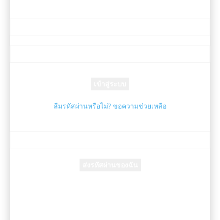
ลงชื่อเข้าใช้
ยินดีต้อนรับ! เข้าสู่ระบบบัญชีของคุณ
ชื่อผู้ใช้ของคุณ
รหัสผ่านของคุณ
ลืมรหัสผ่านหรือไม่? ขอความช่วยเหลือ
กู้คืนรหัสผ่าน
กู้คืนรหัสผ่านของคุณ
อีเมล์ของคุณ
รหัสผ่านจะถูกอีเมล์ถึงคุณ