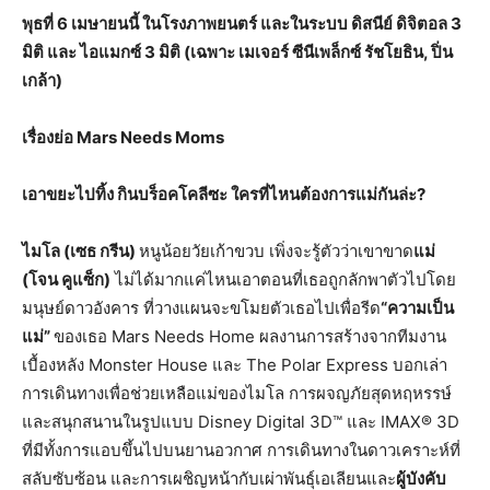
พุธที่ 6 เมษายนนี้ ในโรงภาพยนตร์ และในระบบ ดิสนีย์ ดิจิตอล 3
มิติ และ ไอแมกซ์ 3 มิติ (เฉพาะ เมเจอร์ ซีนีเพล็กซ์ รัชโยธิน, ปิ่น
เกล้า)
เรื่องย่อ Mars Needs Moms
เอาขยะไปทิ้ง กินบร็อคโคลีซะ ใครที่ไหนต้องการแม่กันล่ะ?
ไมโล (เซธ กรีน)
หนูน้อยวัยเก้าขวบ เพิ่งจะรู้ตัวว่าเขาขาด
แม่
(โจน คูแซ็ก)
ไม่ได้มากแค่ไหนเอาตอนที่เธอถูกลักพาตัวไปโดย
มนุษย์ดาวอังคาร ที่วางแผนจะขโมยตัวเธอไปเพื่อรีด
“ความเป็น
แม่”
ของเธอ Mars Needs Home ผลงานการสร้างจากทีมงาน
เบื้องหลัง Monster House และ The Polar Express บอกเล่า
การเดินทางเพื่อช่วยเหลือแม่ของไมโล การผจญภัยสุดหฤหรรษ์
และสนุกสนานในรูปแบบ Disney Digital 3D™ และ IMAX® 3D
ที่มีทั้งการแอบขึ้นไปบนยานอวกาศ การเดินทางในดาวเคราะห์ที่
สลับซับซ้อน และการเผชิญหน้ากับเผ่าพันธุ์เอเลียนและ
ผู้บังคับ