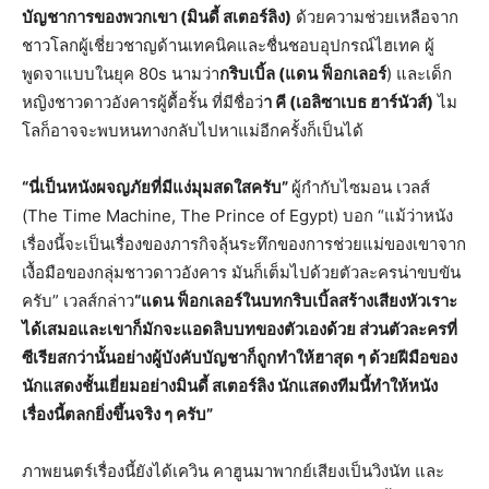
บัญชาการของพวกเขา (มินดี้ สเตอร์ลิง)
ด้วยความช่วยเหลือจาก
ชาวโลกผู้เชี่ยวชาญด้านเทคนิคและชื่นชอบอุปกรณ์ไฮเทค ผู้
พูดจาแบบในยุค 80s นามว่า
กริบเบิ้ล (แดน ฟ็อกเลอร์
) และเด็ก
หญิงชาวดาวอังคารผู้ดื้อรั้น ที่มีชื่อว่
า คี (เอลิซาเบธ ฮาร์นัวส์)
ไม
โลก็อาจจะพบหนทางกลับไปหาแม่อีกครั้งก็เป็นได้
“นี่เป็นหนังผจญภัยที่มีแง่มุมสดใสครับ”
ผู้กำกับไซมอน เวลส์
(The Time Machine, The Prince of Egypt) บอก “แม้ว่าหนัง
เรื่องนี้จะเป็นเรื่องของภารกิจลุ้นระทึกของการช่วยแม่ของเขาจาก
เงื้อมือของกลุ่มชาวดาวอังคาร มันก็เต็มไปด้วยตัวละครน่าขบขัน
ครับ” เวลส์กล่าว
“แดน ฟ็อกเลอร์ในบทกริบเบิ้ลสร้างเสียงหัวเราะ
ได้เสมอและเขาก็มักจะแอดลิบบทของตัวเองด้วย ส่วนตัวละครที่
ซีเรียสกว่านั้นอย่างผู้บังคับบัญชาก็ถูกทำให้ฮาสุด ๆ ด้วยฝีมือของ
นักแสดงชั้นเยี่ยมอย่างมินดี้ สเตอร์ลิง นักแสดงทีมนี้ทำให้หนัง
เรื่องนี้ตลกยิ่งขึ้นจริง ๆ ครับ”
ภาพยนตร์เรื่องนี้ยังได้เควิน คาฮูนมาพากย์เสียงเป็นวิงนัท และ