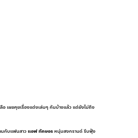
วลือ เผยคุยเรื่องแต่งเล่นๆ กันบ้างแล้ว แต่ยังไม่ถึง
งานกับแฟนสาว
แอฟ ทักษอร
หนุ่มสงกรานต์ รีบฟุ้ง