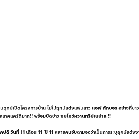
็นฤกษ์เปิดโครงการบ้าน ไม่ใช่ฤกษ์แต่งแฟนสาว
แอฟ ทักษอร
อย่างที่ข่า
ดูแลเทคแคร์ดีมาก!! พร้อมปัดข่าว
ซบโชว์หวานทริปเนปาล !!
กษ์ดี วันที่ 11 เดือน 11 ปี 11
หลายคนจับตามองว่าเป็นการระบุฤกษ์แต่ง