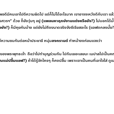
พอดีมีคนเอาไปตีความผิดไป แต่ก็ไม่ได้อะไรมาก เขาอาจจะหวังดีกับเรา แล้
ศวรฯ” ด้วย ก็ยังวุ่นๆ อยู่
(แพลนหาฤกษ์งานแต่งหรือยัง?)
ไม่บอกได้มั
อยัง?)
ก็มีคุยกันบ้าง แต่ยังไม่ถึงขนาดจริงจังซีเรียสอะไร (แอฟตกลงมั้
์หวานซบกันต่อหน้าประชาชี หนุ่ม
สงกรานต์
ทำหน้างงก่อนแจงว่า
ติของพระพุทธเจ้า ถือว่าไปทำบุญร่วมกัน ไปกันเยอะเลยนะ เนปาลไปเป็น
ุณแม่ปลื้มแอฟ?)
ถ้าได้รู้จักใครๆ ก็คงปลื้ม เพราะเขาเป็นคนที่เอาใจใส่ ดูแ