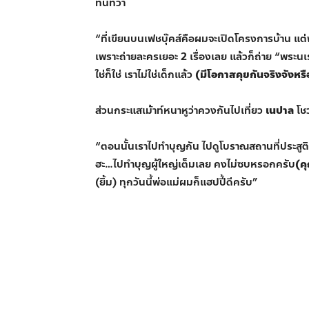
ทันทีว่า
“ที่เขียนบนเฟชบุ๊คส์คือผมจะเปิดโครงการบ้าน แต่
เพราะถ่ายละครเยอะ 2 เรื่องเลย แล้วก็ถ่าย “พระนเร
ใช่ก็ใช่ เราไม่ใช่เด็กแล้ว
(มีโอกาสคุยกันจริงจังหรื
ส่วนกระแสเม้าท์หนาหูว่าควงกันไปเที่ยว
เนปาล
โชว
“ตอนนั้นเราไปทำบุญกัน ไปดูโบราณสถานที่ประสู
ฮะ…ไปทำบุญผู้ใหญ่เต็มเลย คงไม่ซบหรอกครับ
(ค
(ยิ้ม) ทุกวันนี้พ่อแม่ผมก็แฮปปี้ดีครับ”