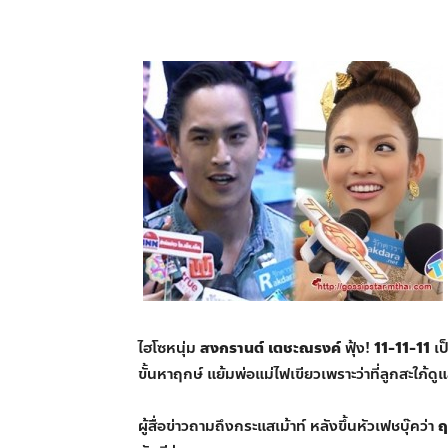
ไฮโซหนุ่ม
สงกรานต์ เตชะณรงค์
ฟุ้ง!
11-11-11
เป
ขั้นหาฤกษ์ แย้มพ่อแม่ไฟเขียวเพราะว่าที่ลูกสะใภ้
ผู้สื่อข่าวถามถึงกระแสเม้าท์ หลังขึ้นหัวเฟชบุ๊คว่า
ฤ