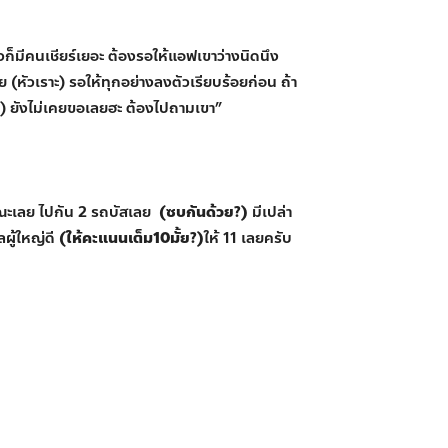
วก็มีคนเชียร์เยอะ ต้องรอให้แอฟเขาว่างนิดนึง
้ย (หัวเราะ) รอให้ทุกอย่างลงตัวเรียบร้อยก่อน ถ้า
ย?) ยังไม่เคยขอเลยฮะ ต้องไปถามเขา”
คณะเลย ไปกัน 2 รถบัสเลย
(ซบกันด้วย?)
มีเปล่า
ลผู้ใหญ่ดี
(ให้คะแนนเต็ม10มั้ย?)
ให้ 11 เลยครับ